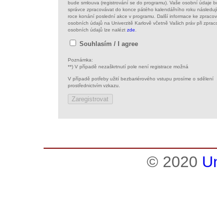
bude smlouva (registrování se do programu). Vaše osobní údaje 
správce zpracovávat do konce pátého kalendářního roku následuj
roce konání poslední akce v programu. Další informace ke zpraco
osobních údajů na Univerzitě Karlově včetně Vašich práv při zprac
osobních údajů lze nalézt
zde
.
Souhlasím / I agree
Poznámka:
**) V případě nezaškrtnutí pole není registrace možná
V případě potřeby užití bezbariérového vstupu prosíme o sdělení
prostřednictvím vzkazu.
© 2020
Un