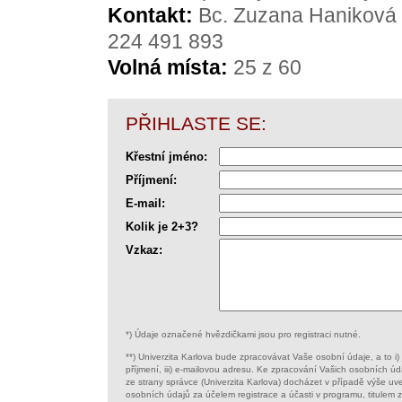
Kontakt:
Bc. Zuzana Haniková
224 491 893
Volná místa:
25 z 60
PŘIHLASTE SE:
Křestní jméno:
Příjmení:
E-mail:
Kolik je 2+3?
Vzkaz:
*) Údaje označené hvězdičkami jsou pro registraci nutné.
**) Univerzita Karlova bude zpracovávat Vaše osobní údaje, a to i) j
příjmení, iii) e-mailovou adresu. Ke zpracování Vašich osobních ú
ze strany správce (Univerzita Karlova) docházet v případě výše u
osobních údajů za účelem registrace a účasti v programu, titulem 